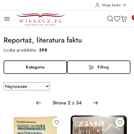
Moje konto
Przejdź do treści głównej
Przejdź do wyszukiwarki
Przejdź do moje konto
Przejdź do menu głównego
Przejdź do stopki
Reportaż, literatura faktu
Liczba produktów:
398
Kategorie
Filtruj
Zastosowano sortowanie: Najnowsze.
Sortuj
według