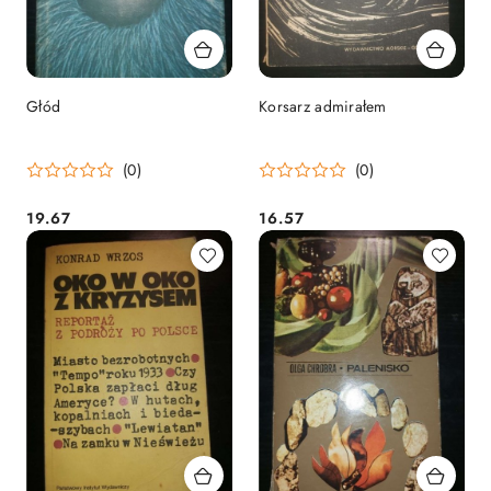
Głód
Korsarz admirałem
(0)
(0)
19.67
16.57
Cena:
Cena: