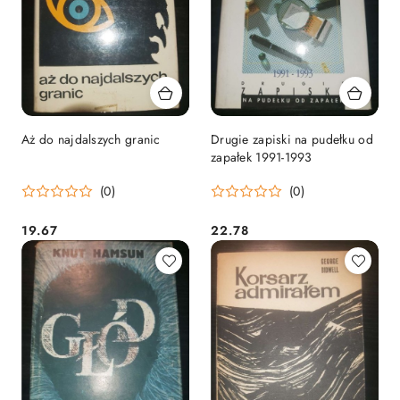
Aż do najdalszych granic
Drugie zapiski na pudełku od
zapałek 1991-1993
(0)
(0)
19.67
22.78
Cena:
Cena: