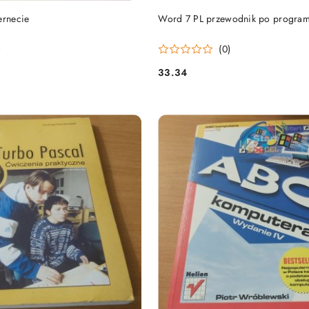
DO KOSZYKA
DO KOSZYKA
ernecie
Word 7 PL przewodnik po program
)
(0)
33.34
Cena: