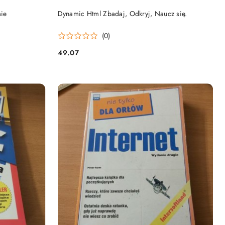
DO KOSZYKA
ie
Dynamic Html Zbadaj, Odkryj, Naucz się.
(0)
49.07
Cena: