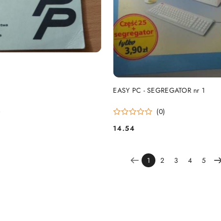
DO KOSZYKA
DO KOSZYKA
EASY PC - SEGREGATOR nr 1
)
(0)
14.54
Cena:
1
2
3
4
5