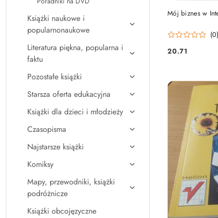
Poradniki na DVD
Mój biznes w Int
Książki naukowe i
popularnonaukowe
(0
Literatura piękna, popularna i
20.71
Cena:
faktu
Pozostałe książki
Starsza oferta edukacyjna
Książki dla dzieci i młodzieży
Czasopisma
Najstarsze książki
Komiksy
Mapy, przewodniki, książki
podróżnicze
Książki obcojęzyczne