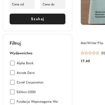
Szukaj
Filtruj
AtariWriter Plus
Wydawnictwo
(0
17.40
Wydawnictwo:
Alpha Book
Cena:
Wydawnictwo:
Ascota Daro
Wydawnictwo:
Corel Corporation
Wydawnictwo:
Edition 2000
Wydawnictwo:
Fundacja Wspomagania Wsi