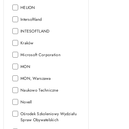
Wydawnictwo:
HELION
Wydawnictwo:
Intersoftland
Wydawnictwo:
INTESOFTLAND
Wydawnictwo:
Kraków
Wydawnictwo:
Microsoft Corporation
Wydawnictwo:
MON
Wydawnictwo:
MON, Warszawa
Wydawnictwo:
Naukowo Techniczne
Wydawnictwo:
Novell
Wydawnictwo:
Ośrodek Szkoleniowy Wydziału
Spraw Obywatelskich