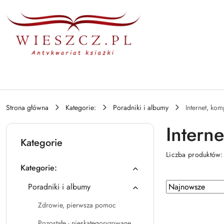
Przejdź do treści głównej
Przejdź do wyszukiwarki
Przejdź do moje konto
Przejdź do menu głównego
Przejdź do stopki
Strona główna
Kategorie:
Poradniki i albumy
Internet, kom
Intern
Kategorie
Liczba produktów
Kategorie:
Zastosowano
Sortuj
Poradniki i albumy
według
sortowanie:
Zdrowie, pierwsza pomoc
Najnowsze.
Pozostałe - nieskategoryzowane