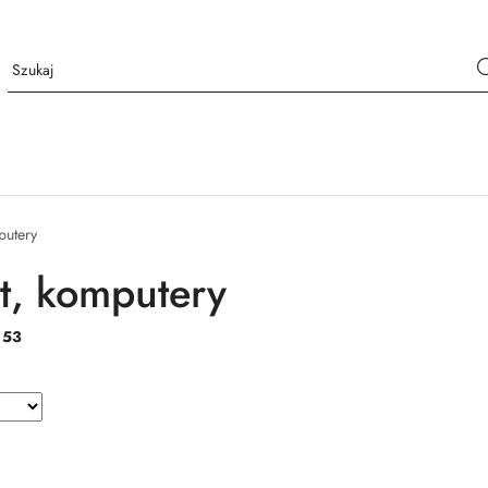
putery
et, komputery
:
53