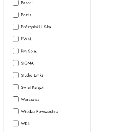
Wydawnictwo:
Pascal
Wydawnictwo:
Portis
Wydawnictwo:
Prószyński i S-ka
Wydawnictwo:
PWN
Wydawnictwo:
RM Sp.a.
Wydawnictwo:
SIGMA
Wydawnictwo:
Studio Emka
Wydawnictwo:
Świat Książki
Wydawnictwo:
Warszawa
Wydawnictwo:
Wiedza Powszechna
Wydawnictwo:
WKŁ