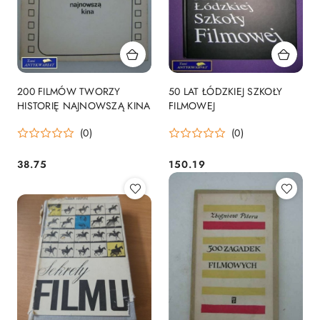
200 FILMÓW TWORZY
50 LAT ŁÓDZKIEJ SZKOŁY
HISTORIĘ NAJNOWSZĄ KINA
FILMOWEJ
(0)
(0)
38.75
150.19
Cena:
Cena: