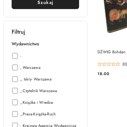
Szukaj
Filtruj
Wydawnictwo
DŹWIG Bohdan 
Wydawnictwo:
-
(0
Wydawnictwo:
, Warszawa
18.00
Cena:
Wydawnictwo:
,, Iskry- Warszawa
Wydawnictwo:
,,Czytelnik Warszawa
Wydawnictwo:
,,Książka i Wiedza-
Wydawnictwo:
,,Prasa-Książka-Ruch
Wydawnictwo:
: Krajowa Agencja Wydawnicza