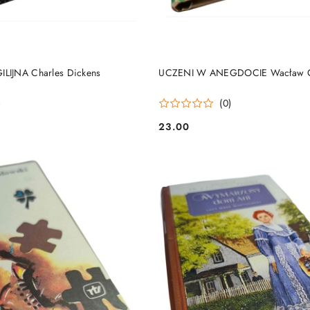
DO KOSZYKA
DO KOSZYKA
IJNA Charles Dickens
UCZENI W ANEGDOCIE Wacław 
)
(0)
23.00
Cena: