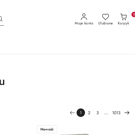
Moje konto
Ulubione
Koszyk
tu
...
1
2
3
1013
Nowość