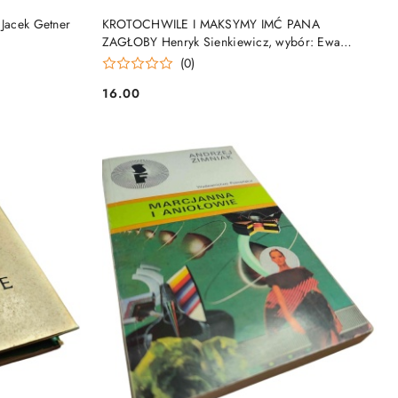
DO KOSZYKA
acek Getner
KROTOCHWILE I MAKSYMY IMĆ PANA
ZAGŁOBY Henryk Sienkiewicz, wybór: Ewa
Rojewska-Olejarczuk
(0)
16.00
Cena: