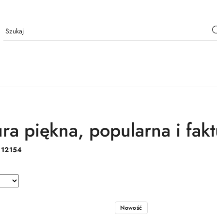
ura piękna, popularna i fak
:
12154
Nowość