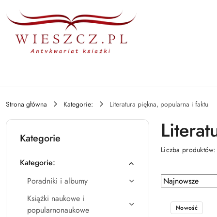
Przejdź do treści głównej
Przejdź do wyszukiwarki
Przejdź do moje konto
Przejdź do menu głównego
Przejdź do stopki
Strona główna
Kategorie:
Literatura piękna, popularna i faktu
Literat
Kategorie
Liczba produktów
Kategorie:
Zastosowano sortowanie: Najnowsze.
Sortuj
Poradniki i albumy
według
Książki naukowe i
Nowość
popularnonaukowe