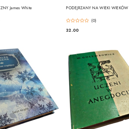
DO KOSZYKA
DO KOSZYKA
ZNY James White
PODEJRZANY NA WIEKI WIEKÓW J
)
(0)
32.00
Cena: