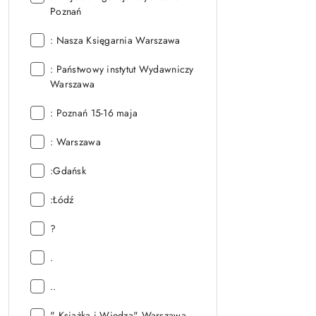
Poznań
Wydawnictwo:
: Nasza Księgarnia Warszawa
Wydawnictwo:
: Państwowy instytut Wydawniczy
Warszawa
Wydawnictwo:
: Poznań 15-16 maja
Wydawnictwo:
: Warszawa
Wydawnictwo:
:Gdańsk
Wydawnictwo:
:Łódź
Wydawnictwo:
?
Wydawnictwo:
.
Wydawnictwo:
..
Wydawnictwo:
" Książka i Wiedza" Warszawa