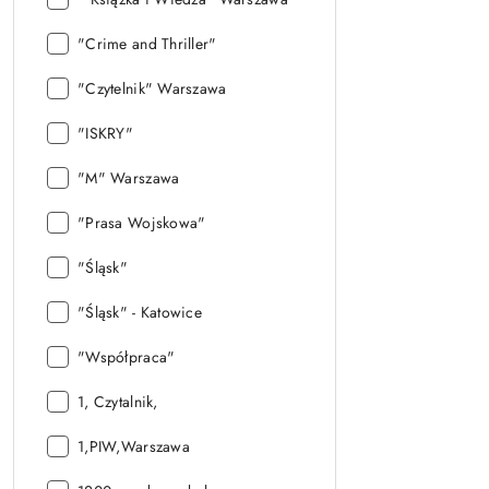
Wydawnictwo:
"Crime and Thriller"
Wydawnictwo:
"Czytelnik" Warszawa
Wydawnictwo:
"ISKRY"
Wydawnictwo:
"M" Warszawa
Wydawnictwo:
"Prasa Wojskowa"
Wydawnictwo:
"Śląsk"
Wydawnictwo:
"Śląsk" - Katowice
Wydawnictwo:
"Współpraca"
Wydawnictwo:
1, Czytalnik,
Wydawnictwo:
1,PIW,Warszawa