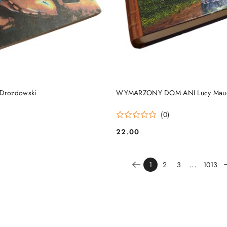
DO KOSZYKA
DO KOSZYKA
Drozdowski
WYMARZONY DOM ANI Lucy Maud
)
(0)
22.00
Cena:
...
1
2
3
1013