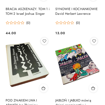
BRACIA ASZKENAZY. TOM 1 i
SYNOWIE I KOCHANKOWIE
TOM 2 Israel Joshua Singer
David Herbert Lawrence
(0)
(0)
44.00
13.00
Cena:
Cena:
POD ZNAKIEM LWA I
JABŁOŃ I JABŁKO mówią
ARMATY Jan Zbigniew
dzieci prominentów i