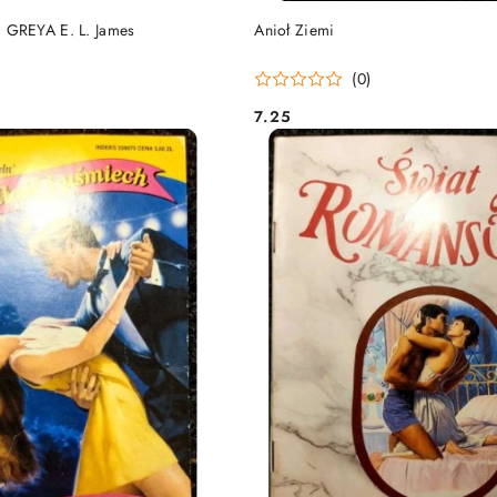
DO KOSZYKA
DO KOSZYKA
GREYA E. L. James
Anioł Ziemi
)
(0)
7.25
Cena: