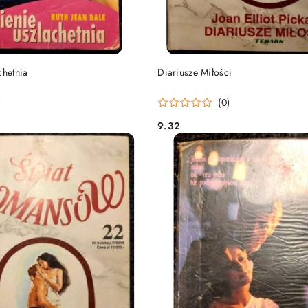
DO KOSZYKA
DO KOSZYKA
chetnia
Diariusze Miłości
)
(0)
9.32
Cena: