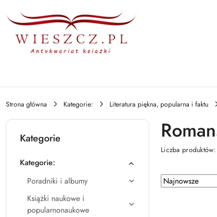
Przejdź do treści głównej
Przejdź do wyszukiwarki
Przejdź do moje konto
Przejdź do menu głównego
Przejdź do stopki
Strona główna
Kategorie:
Literatura piękna, popularna i faktu
Roman
Kategorie
Liczba produktów
Kategorie:
Zastosowano sortowanie: Najnowsze.
Sortuj
Poradniki i albumy
według
Książki naukowe i
popularnonaukowe