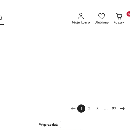
Moje konto
Ulubione
Koszyk
...
1
2
3
97
Wyprzedaż