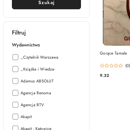
Szukaj
Filtruj
Wydawnictwo
Gorące Tamale
Wydawnictwo:
,,Czytelnik Warszawa
(0
Wydawnictwo:
,,Książka i Wiedza-
9.32
Cena:
Wydawnictwo:
Adamus ABSOLUT
Wydawnictwo:
Agencja Renoma
Wydawnictwo:
Agencja RTV
Wydawnictwo:
Akapit
Wydawnictwo:
Akapit - Katowice