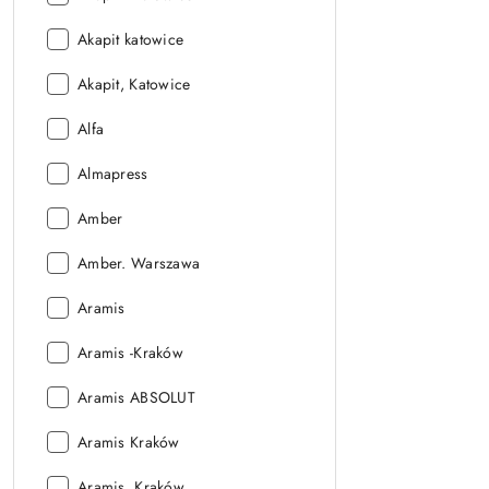
Wydawnictwo:
Akapit katowice
Wydawnictwo:
Akapit, Katowice
Wydawnictwo:
Alfa
Wydawnictwo:
Almapress
Wydawnictwo:
Amber
Wydawnictwo:
Amber. Warszawa
Wydawnictwo:
Aramis
Wydawnictwo:
Aramis -Kraków
Wydawnictwo:
Aramis ABSOLUT
Wydawnictwo:
Aramis Kraków
Wydawnictwo:
Aramis. Kraków