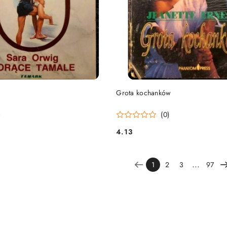
DO KOSZYKA
DO KOSZYKA
Grota kochanków
)
(0)
4.13
Cena:
...
1
2
3
97