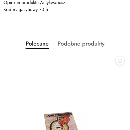
Opiekun produktu Antykwariusz
Kod magazynowy 73 h
Produkty
Produkty
Polecane
Podobne produkty
Pomiń karuzelę produktów
o
o
statusie:
statusie: