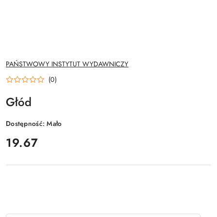
NAZWA
PAŃSTWOWY INSTYTUT WYDAWNICZY
PRODUCENTA:
(0)
Głód
Dostępność:
Mało
cena:
19.67