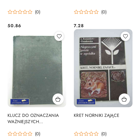
(0)
(0)
50.86
7.28
Cena:
Cena:
KLUCZ DO OZNACZANIA
KRET NORNIKI ZAJĄCE
WAŻNIEJSZYCH
SZKODLIWYCH OWADÓW
(0)
(0)