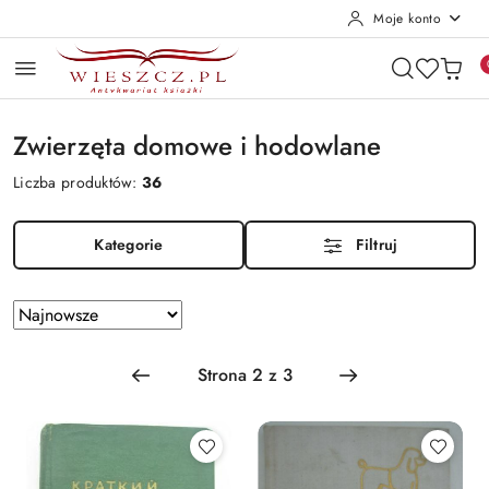
Moje konto
Przejdź do treści głównej
Przejdź do wyszukiwarki
Przejdź do moje konto
Przejdź do menu głównego
Przejdź do stopki
Zwierzęta domowe i hodowlane
Liczba produktów:
36
Kategorie
Filtruj
Zastosowano
Sortuj
według
sortowanie:
Najnowsze.