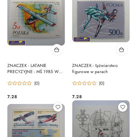
ZNACZEK - LATANIE
ZNACZEK - Łyżwiarstwo
PRECYZYJNE - MŚ 1985 W
figurowe w parach
USA
(0)
(0)
7.28
7.28
Cena:
Cena: