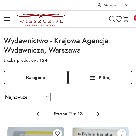
Moje konto
Przejdź do treści głównej
Przejdź do wyszukiwarki
Przejdź do moje konto
Przejdź do menu głównego
Przejdź do stopki
Wydawnictwo - Krajowa Agencja
Wydawnicza, Warszawa
Liczba produktów:
154
Kategorie
Filtruj
Zastosowano
Sortuj
według
sortowanie:
Najnowsze.