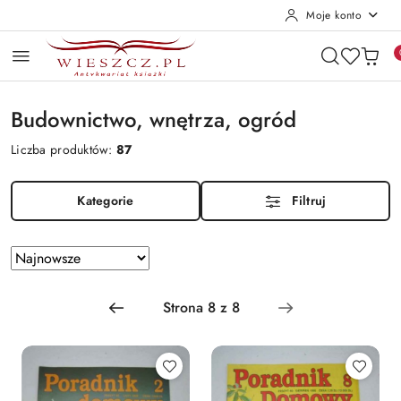
Moje konto
Przejdź do treści głównej
Przejdź do wyszukiwarki
Przejdź do moje konto
Przejdź do menu głównego
Przejdź do stopki
Budownictwo, wnętrza, ogród
Liczba produktów:
87
Kategorie
Filtruj
Zastosowano
Sortuj
według
sortowanie:
Najnowsze.