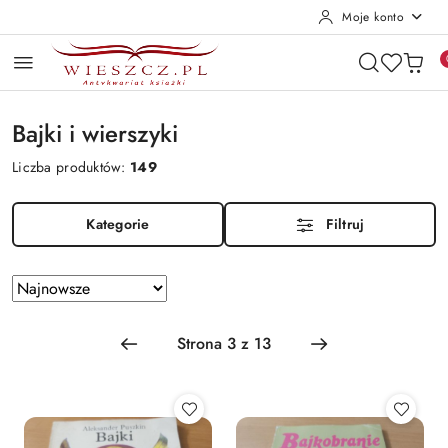
Moje konto
Przejdź do treści głównej
Przejdź do wyszukiwarki
Przejdź do moje konto
Przejdź do menu głównego
Przejdź do stopki
Bajki i wierszyki
Liczba produktów:
149
Kategorie
Filtruj
Zastosowano
Sortuj
według
sortowanie:
Najnowsze.