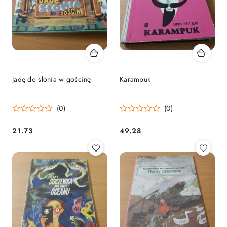
Jadę do słonia w gościnę
Karampuk
(0)
(0)
21.73
49.28
Cena:
Cena: