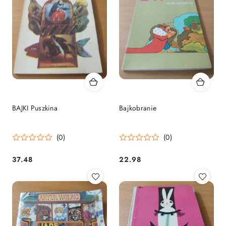
BAJKI Puszkina
Bajkobranie
(0)
(0)
37.48
22.98
Cena:
Cena: