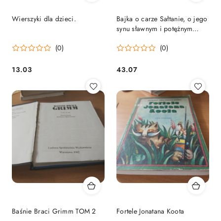
Wierszyki dla dzieci.
Bajka o carze Sałtanie, o jego
synu sławnym i potężnym
bohaterze.
(0)
(0)
13.03
43.07
Cena:
Cena:
Baśnie Braci Grimm TOM 2
Fortele Jonatana Koota