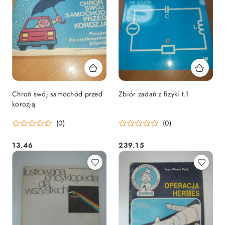
Chroń swój samochód przed
Zbiór zadań z fizyki t.1
korozją
(0)
(0)
13.46
239.15
Cena:
Cena: