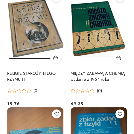
RELIGIE STAROŻYTNEGO
MIĘDZY ZABAWĄ A CHEMIĄ
RZYMU t I
wydanie z 1964 roku
(0)
(0)
15.76
69.35
Cena:
Cena: