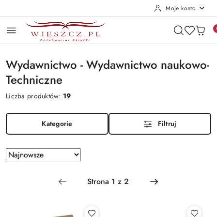
Moje konto
Przejdź do treści głównej
Przejdź do wyszukiwarki
Przejdź do moje konto
Przejdź do menu głównego
Przejdź do stopki
Wydawnictwo - Wydawnictwo naukowo-
Techniczne
Liczba produktów:
19
Kategorie
Filtruj
Zastosowano
Sortuj
według
sortowanie:
Najnowsze.