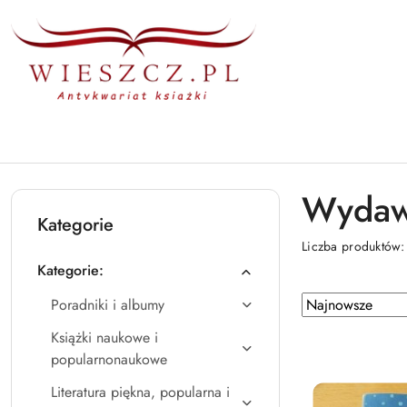
Przejdź do treści głównej
Przejdź do wyszukiwarki
Przejdź do moje konto
Przejdź do menu głównego
Przejdź do stopki
Wydaw
Kategorie
Liczba produktów
Kategorie:
Zastosowano
Sortuj
Poradniki i albumy
według
sortowanie:
Książki naukowe i
Najnowsze.
popularnonaukowe
Literatura piękna, popularna i