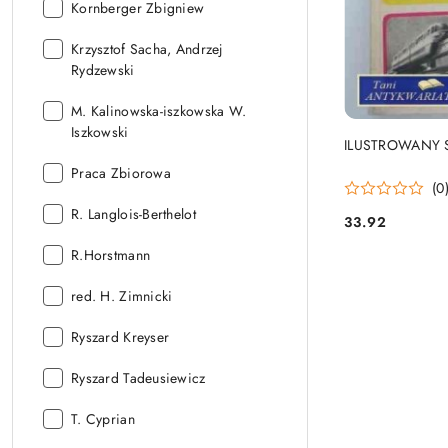
Autor:
Kornberger Zbigniew
Autor:
Krzysztof Sacha, Andrzej
Rydzewski
Autor:
M. Kalinowska-iszkowska W.
Iszkowski
ILUSTROWANY 
Autor:
Praca Zbiorowa
(0
Autor:
R. Langlois-Berthelot
33.92
Cena:
Autor:
R.Horstmann
Autor:
red. H. Zimnicki
Autor:
Ryszard Kreyser
Autor:
Ryszard Tadeusiewicz
Autor:
T. Cyprian