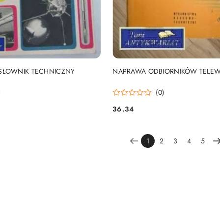
DO KOSZYKA
DO KOSZYKA
SŁOWNIK TECHNICZNY
NAPRAWA ODBIORNIKÓW TELEW
)
(0)
36.34
Cena:
1
2
3
4
5