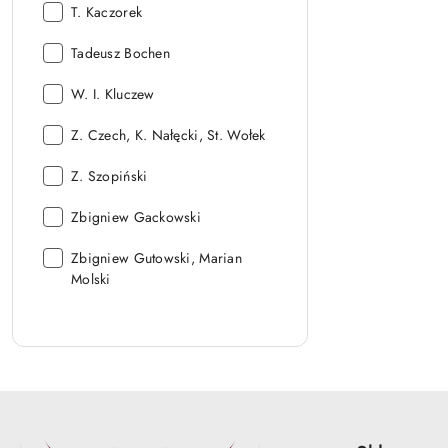
Autor:
T. Kaczorek
Autor:
Tadeusz Bochen
Autor:
W. I. Kluczew
Autor:
Z. Czech, K. Nałęcki, St. Wołek
Autor:
Z. Szopiński
Autor:
Zbigniew Gackowski
Autor:
Zbigniew Gutowski, Marian
Molski