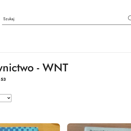
nictwo - WNT
:
53