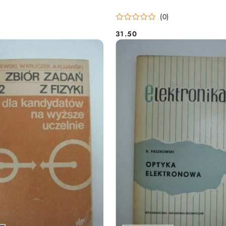
)
(0)
31.50
Cena: