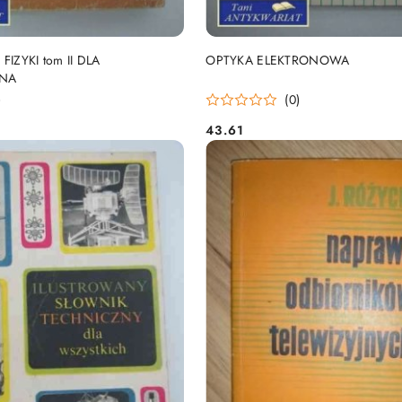
DO KOSZYKA
DO KOSZYKA
FIZYKI tom II DLA
OPTYKA ELEKTRONOWA
NA
)
(0)
43.61
Cena: