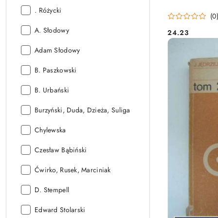
Autor:
. Różycki
(0
Autor:
A. Słodowy
24.23
Cena:
Autor:
Adam Słodowy
Autor:
B. Paszkowski
Autor:
B. Urbański
Autor:
Burzyński, Duda, Dzieża, Suliga
Autor:
Chylewska
Autor:
Czesław Bąbiński
Autor:
Ćwirko, Rusek, Marciniak
Autor:
D. Stempell
Autor:
Edward Stolarski