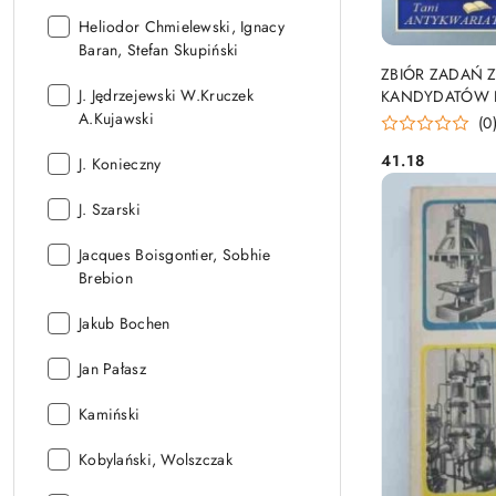
Autor:
Heliodor Chmielewski, Ignacy
Baran, Stefan Skupiński
ZBIÓR ZADAŃ Z 
Autor:
J. Jędrzejewski W.Kruczek
KANDYDATÓW 
A.Kujawski
(0
41.18
Autor:
J. Konieczny
Cena:
Autor:
J. Szarski
Autor:
Jacques Boisgontier, Sobhie
Brebion
Autor:
Jakub Bochen
Autor:
Jan Pałasz
Autor:
Kamiński
Autor:
Kobylański, Wolszczak