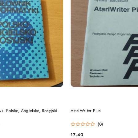
DO KOSZYKA
DO KOSZYKA
yki Polsko, Angielsko, Rosyjski
AtariWriter Plus
)
(0)
17.40
Cena: