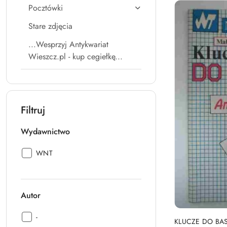
Pocztówki
Stare zdjęcia
...Wesprzyj Antykwariat
Wieszcz.pl - kup cegiełkę...
Filtruj
Wydawnictwo
Wydawnictwo:
WNT
Autor
Autor:
-
KLUCZE DO BA