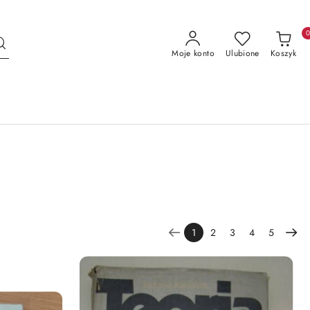
Moje konto
Ulubione
Koszyk
1
2
3
4
5