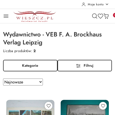
Moje konto
Przejdź do treści głównej
Przejdź do wyszukiwarki
Przejdź do moje konto
Przejdź do menu głównego
Przejdź do stopki
Wydawnictwo - VEB F. A. Brockhaus
Verlag Leipzig
Liczba produktów:
2
Kategorie
Filtruj
Zastosowano
Sortuj
według
sortowanie:
Najnowsze.