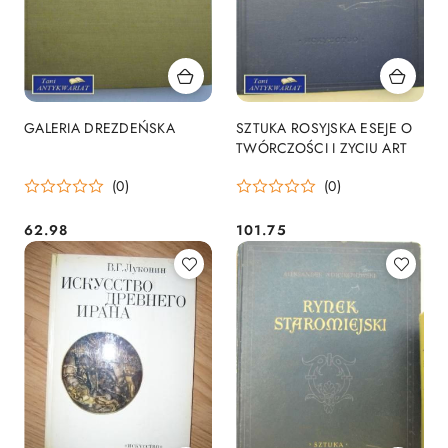
GALERIA DREZDEŃSKA
SZTUKA ROSYJSKA ESEJE O
TWÓRCZOŚCI I ZYCIU ART
(0)
(0)
62.98
101.75
Cena:
Cena: