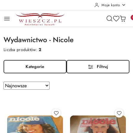
Moje konto
Przejdź do treści głównej
Przejdź do wyszukiwarki
Przejdź do moje konto
Przejdź do menu głównego
Przejdź do stopki
Wydawnictwo - Nicole
Liczba produktów:
2
Kategorie
Filtruj
Zastosowano
Sortuj
według
sortowanie:
Najnowsze.