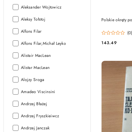
Autor:
Aleksander Wojtowicz
Autor:
Aleksy Tołstoj
Polskie okręty 
Autor:
Alfons Filar
(0
143.49
Autor:
Alfons Filar,Michał Leyko
Cena:
Autor:
Alistair MacLean
Autor:
Alistar MacLean
Autor:
Alojzy Sroga
Autor:
Amadeo Viscinsini
Autor:
Andrzej Błażej
Autor:
Andrzej Fryszkieiwcz
Autor:
Andrzej Janczak