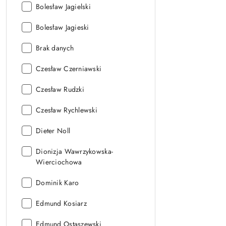
Autor:
Bolesław Jagielski
Autor:
Bolesław Jagieski
Autor:
Brak danych
Autor:
Czesław Czerniawski
Autor:
Czesław Rudzki
Autor:
Czesław Rychlewski
Autor:
Dieter Noll
Autor:
Dionizja Wawrzykowska-
Wierciochowa
Autor:
Dominik Karo
Autor:
Edmund Kosiarz
Autor:
Edmund Ostaszewski