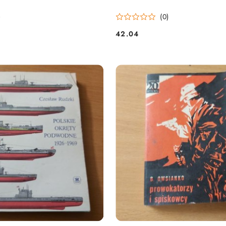
)
(0)
42.04
Cena: