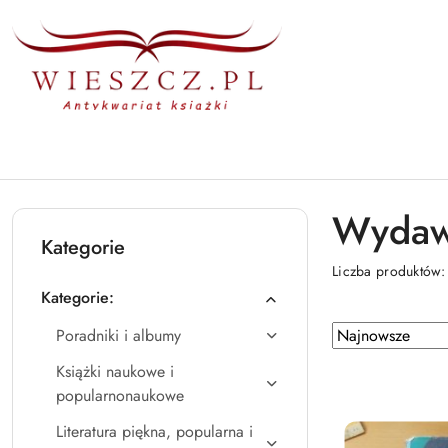
Przejdź do treści głównej
Przejdź do wyszukiwarki
Przejdź do moje konto
Przejdź do menu głównego
Przejdź do stopki
Wydaw
Kategorie
Liczba produktów
Kategorie:
Zastosowano sortowanie: Najnowsze.
Sortuj
Poradniki i albumy
według
Książki naukowe i
popularnonaukowe
Literatura piękna, popularna i