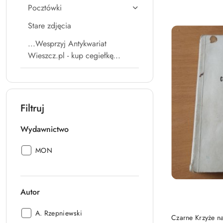
Pocztówki
Stare zdjęcia
...Wesprzyj Antykwariat
Wieszcz.pl - kup cegiełkę...
Filtruj
Wydawnictwo
Wydawnictwo:
MON
Autor
Autor:
A. Rzepniewski
Czarne Krzyże n