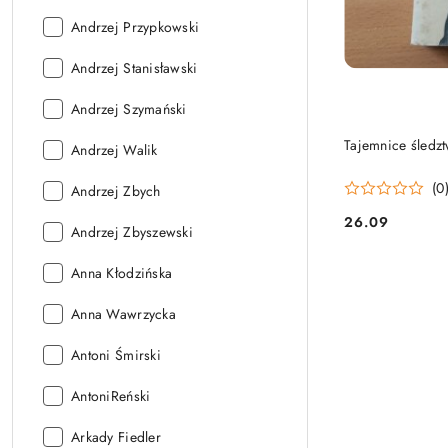
Autor:
Andrzej Przypkowski
Autor:
Andrzej Stanisławski
Autor:
Andrzej Szymański
Tajemnice śledz
Autor:
Andrzej Walik
(0
Autor:
Andrzej Zbych
26.09
Autor:
Cena:
Andrzej Zbyszewski
Autor:
Anna Kłodzińska
Autor:
Anna Wawrzycka
Autor:
Antoni Śmirski
Autor:
AntoniReński
Autor:
Arkady Fiedler