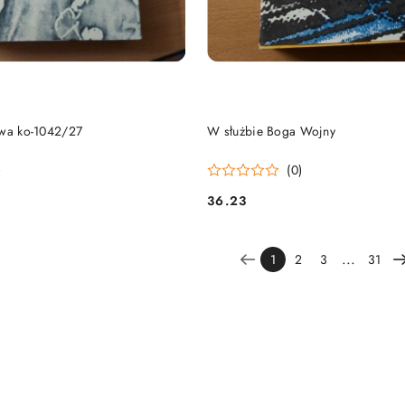
DO KOSZYKA
DO KOSZYKA
twa ko-1042/27
W służbie Boga Wojny
)
(0)
36.23
Cena:
...
1
2
3
31