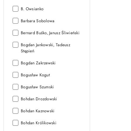
Autor:
B. Owsianko
Autor:
Barbara Sobolowa
Autor:
Bernard Buśko, Janusz Śliwieński
Autor:
Bogdan Jankowski, Tadeusz
Stępień
Autor:
Bogdan Zakrzewski
Autor:
Bogusław Kogut
Autor:
Bogusław Szumski
Autor:
Bohdan Drozdowski
Autor:
Bohdan Kaznowski
Autor:
Bohdan Królikowski