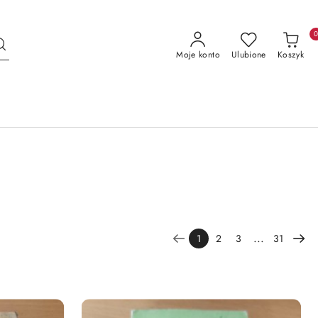
Moje konto
Ulubione
Koszyk
...
1
2
3
31