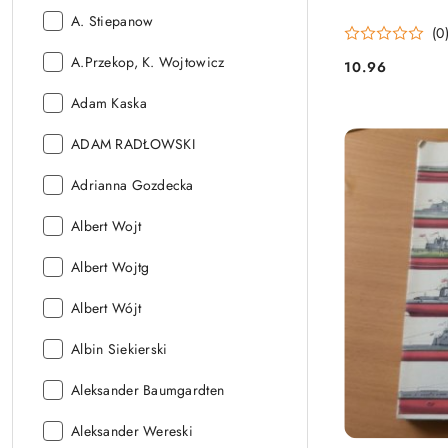
Autor:
A. Stiepanow
(0
Autor:
A.Przekop, K. Wojtowicz
10.96
Cena:
Autor:
Adam Kaska
Autor:
ADAM RADŁOWSKI
Autor:
Adrianna Gozdecka
Autor:
Albert Wojt
Autor:
Albert Wojtg
Autor:
Albert Wójt
Autor:
Albin Siekierski
Autor:
Aleksander Baumgardten
Autor:
Aleksander Wereski