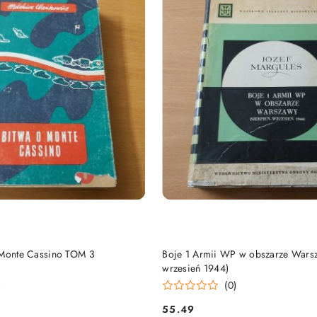
DO KOSZYKA
DO KOSZYKA
 Monte Cassino TOM 3
Boje 1 Armii WP w obszarze Warsz
wrzesień 1944)
)
(0)
55.49
Cena: