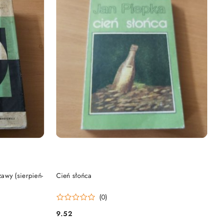
DO KOSZYKA
awy (sierpień-
Cień słońca
(0)
9.52
Cena: