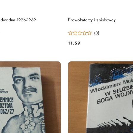
DO KOSZYKA
DO KOSZYKA
podwodne 1926-1969
Prowokatorzy i spiskowcy
)
(0)
11.59
Cena: