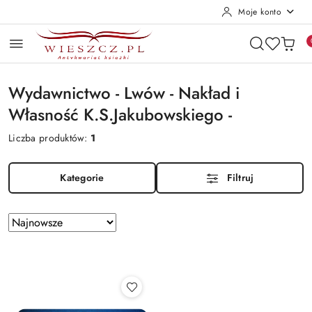
Moje konto
Przejdź do treści głównej
Przejdź do wyszukiwarki
Przejdź do moje konto
Przejdź do menu głównego
Przejdź do stopki
Wydawnictwo - Lwów - Nakład i
Własność K.S.Jakubowskiego -
Liczba produktów:
1
Kategorie
Filtruj
Zastosowano
Sortuj
według
sortowanie:
Najnowsze.