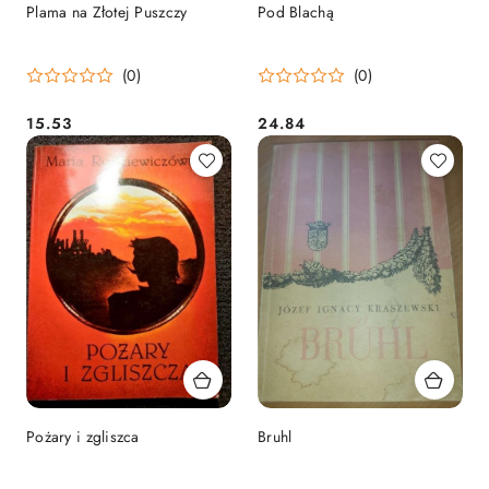
Plama na Złotej Puszczy
Pod Blachą
(0)
(0)
15.53
24.84
Cena:
Cena:
Pożary i zgliszca
Bruhl