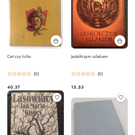
Cet czy licho
Jaskółczym szlakiem
(0)
(0)
40.37
15.53
Cena:
Cena: