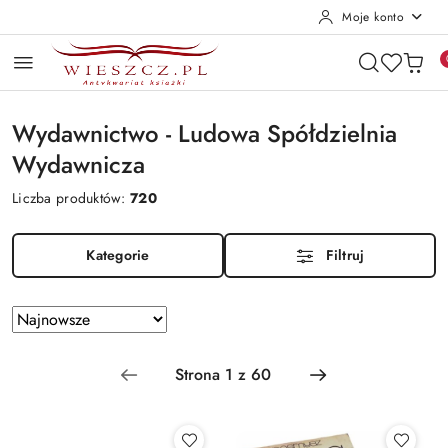
Moje konto
Przejdź do treści głównej
Przejdź do wyszukiwarki
Przejdź do moje konto
Przejdź do menu głównego
Przejdź do stopki
Wydawnictwo - Ludowa Spółdzielnia
Wydawnicza
Liczba produktów:
720
Kategorie
Filtruj
Zastosowano sortowanie: Najnowsze.
Sortuj
według