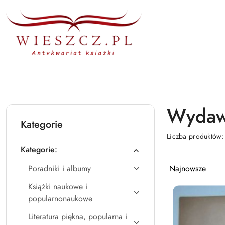
Przejdź do treści głównej
Przejdź do wyszukiwarki
Przejdź do moje konto
Przejdź do menu głównego
Przejdź do stopki
Wydawn
Kategorie
Liczba produktów
Kategorie:
Zastosowano
Sortuj
Poradniki i albumy
według
sortowanie:
Książki naukowe i
Najnowsze.
popularnonaukowe
Literatura piękna, popularna i