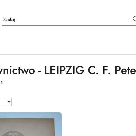
ictwo - LEIPZIG C. F. Pete
:
1