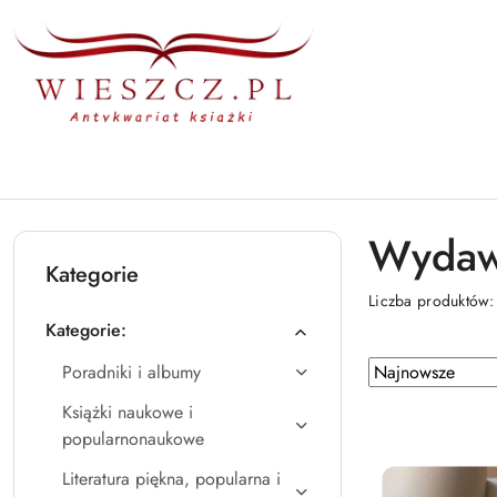
Przejdź do treści głównej
Przejdź do wyszukiwarki
Przejdź do moje konto
Przejdź do menu głównego
Przejdź do stopki
Wydawn
Kategorie
Liczba produktów
Kategorie:
Zastosowano
Sortuj
Poradniki i albumy
według
sortowanie:
Książki naukowe i
Najnowsze.
popularnonaukowe
Literatura piękna, popularna i