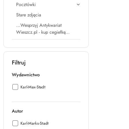
Pocztówki
Stare zdjęcia
...Wesprzyj Antykwariat
Wieszcz.pl - kup cegiełkę...
Filtruj
Wydawnictwo
Wydawnictwo:
Karl-Max-Stadt
Autor
Autor:
Karl-Marks-Stadt