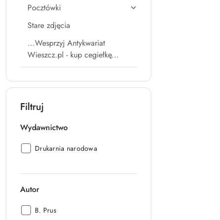
Pocztówki
Stare zdjęcia
...Wesprzyj Antykwariat
Wieszcz.pl - kup cegiełkę...
Filtruj
Wydawnictwo
Wydawnictwo:
Drukarnia narodowa
Autor
Autor:
B. Prus