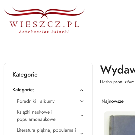
Przejdź do treści głównej
Przejdź do wyszukiwarki
Przejdź do moje konto
Przejdź do menu głównego
Przejdź do stopki
Wydawn
Kategorie
Liczba produktów
Kategorie:
Zastosowano
Sortuj
Poradniki i albumy
według
sortowanie:
Książki naukowe i
Najnowsze.
popularnonaukowe
Literatura piękna, popularna i