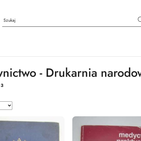
ictwo - Drukarnia narodo
:
3