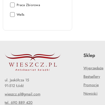
Autor:
Praca Zbiorowa
Autor:
Wells
Sklep
Wyprzedaże
Bestsellery
ul. Jaskółcza 15
Promocje
91-512 Łódź
Nowości
wieszcz.pl@gmail.com
tel. 690 889 420