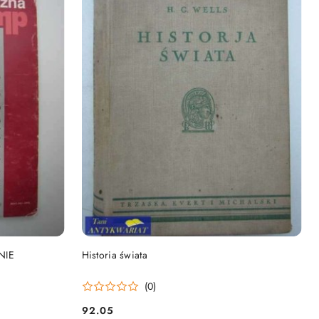
DO KOSZYKA
NIE
Historia świata
(0)
92.05
Cena: