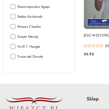
Autor:
Stassinopoulos Agapi
Autor:
Stefan Korboński
Autor:
Strauss Claudia
JEDZ WSZYSTKO
Autor:
Szayer Maciej
(0
Autor:
Torill T. Hauger
33.92
Autor:
Cena:
Truszczak Dorota
Sklep