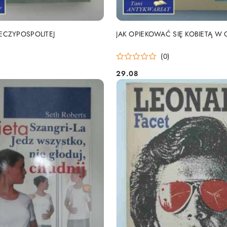
DO KOSZYKA
DO KOSZYKA
ECZYPOSPOLITEJ
JAK OPIEKOWAĆ SIĘ KOBIETĄ W 
)
(0)
29.08
Cena: