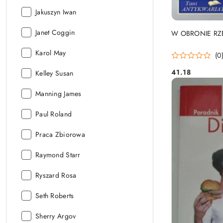
Autor:
Jakuszyn Iwan
Autor:
Janet Coggin
W OBRONIE RZ
Autor:
Karol May
(0
41.18
Autor:
Kelley Susan
Cena:
Autor:
Manning James
Autor:
Paul Roland
Autor:
Praca Zbiorowa
Autor:
Raymond Starr
Autor:
Ryszard Rosa
Autor:
Seth Roberts
Autor:
Sherry Argov