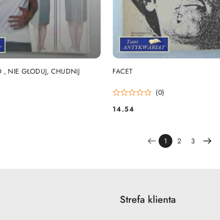
DO KOSZYKA
DO KOSZYKA
 , NIE GŁODUJ, CHUDNIJ
FACET
)
(0)
14.54
Cena:
1
2
3
Strefa klienta