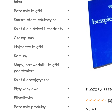
faktu
Pozostałe książki
Starsza oferta edukacyjna
Książki dla dzieci i młodzieży
Czasopisma
Najstarsze książki
Komiksy
Mapy, przewodniki, książki
podróżnicze
Książki obcojęzyczne
Płyty winylowe
FILOZOFIA BEZ
Filatelistyka
(0
Pozostałe produkty
53.61
Cena: