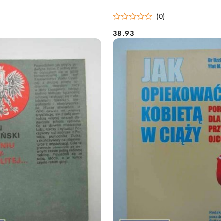
)
(0)
38.93
Cena: