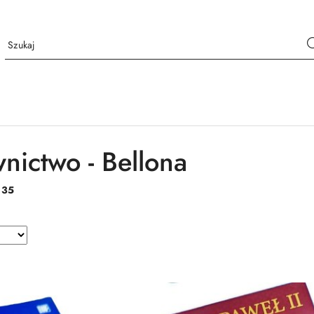
ictwo - Bellona
:
35