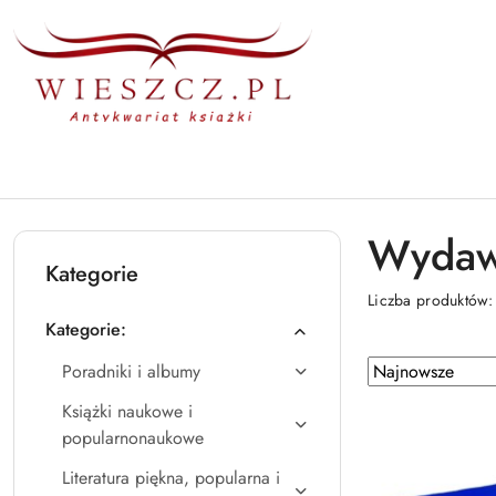
Przejdź do treści głównej
Przejdź do wyszukiwarki
Przejdź do moje konto
Przejdź do menu głównego
Przejdź do stopki
Wydawn
Kategorie
Liczba produktów
Kategorie:
Zastosowano
Sortuj
Poradniki i albumy
według
sortowanie:
Książki naukowe i
Najnowsze.
popularnonaukowe
Literatura piękna, popularna i