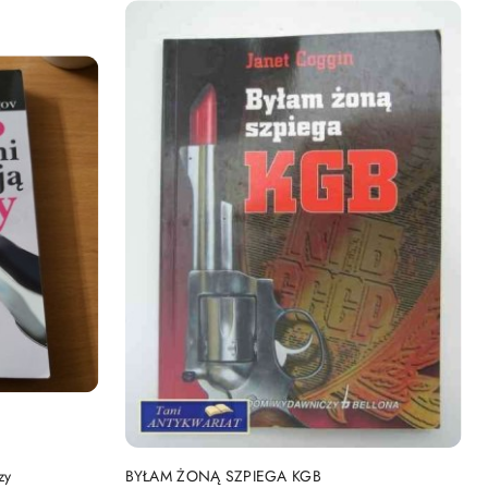
DO KOSZYKA
zy
BYŁAM ŻONĄ SZPIEGA KGB