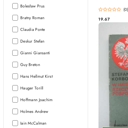
Autor:
Bolesław Prus
(0
Autor:
Bratny Roman
19.67
Cena:
Autor:
Claudia Ponte
Autor:
Deskur Stefan
Autor:
Gianni Giansanti
Autor:
Guy Breton
Autor:
Hans Hellmut Kirst
Autor:
Hauger Torill
Autor:
Hoffmann Joachim
Autor:
Holmes Andrew
Autor:
Iain McCalman