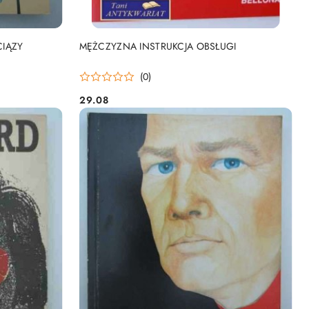
DO KOSZYKA
CIĄZY
MĘŻCZYZNA INSTRUKCJA OBSŁUGI
(0)
29.08
Cena: