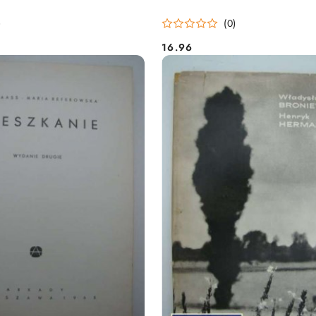
)
(0)
16.96
Cena: