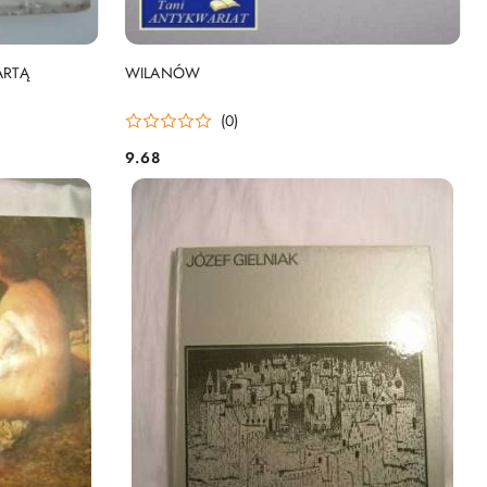
DO KOSZYKA
RTĄ
WILANÓW
(0)
9.68
Cena: