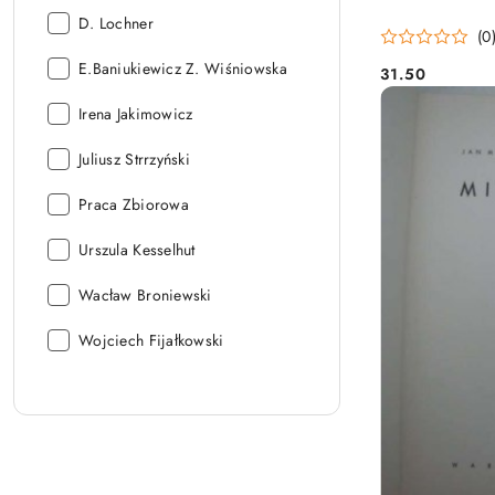
Autor:
D. Lochner
(0
Autor:
E.Baniukiewicz Z. Wiśniowska
31.50
Cena:
Autor:
Irena Jakimowicz
Autor:
Juliusz Strrzyński
Autor:
Praca Zbiorowa
Autor:
Urszula Kesselhut
Autor:
Wacław Broniewski
Autor:
Wojciech Fijałkowski