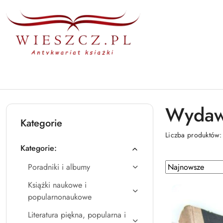
Przejdź do treści głównej
Przejdź do wyszukiwarki
Przejdź do moje konto
Przejdź do menu głównego
Przejdź do stopki
Wydawn
Kategorie
Liczba produktów
Kategorie:
Zastosowano
Sortuj
Poradniki i albumy
według
sortowanie:
Książki naukowe i
Najnowsze.
popularnonaukowe
Literatura piękna, popularna i