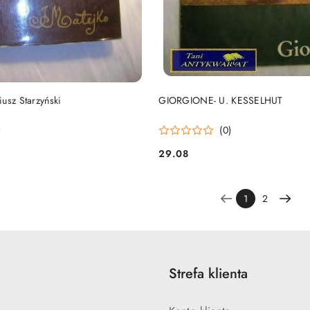
DO KOSZYKA
DO KOSZYKA
usz Starzyński
GIORGIONE- U. KESSELHUT
)
(0)
29.08
Cena:
1
2
Strefa klienta