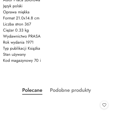
Język polski
Oprawa miękka
Format 21.0x14.8 cm
Liczba stron 367
Ciężar 0.33 kg
Wydawnictwo PRASA
Rok wydania 1971
Typ publikacji Książka
Stan używany
Kod magazynowy 70 i
Produkty
Produkty
Polecane
Podobne produkty
Pomiń karuzelę produktów
o
o
statusie:
statusie: