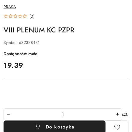
NAZWA
PRASA
PRODUCENTA:
(0)
VIII PLENUM KC PZPR
Symbol:
632388431
Dostępność:
Mało
cena:
19.39
Ilość
szt.
Do koszyka