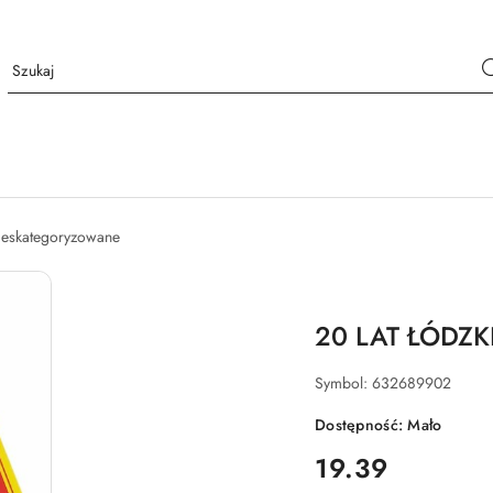
nieskategoryzowane
20 LAT ŁÓDZ
Symbol:
632689902
Dostępność:
Mało
cena:
19.39