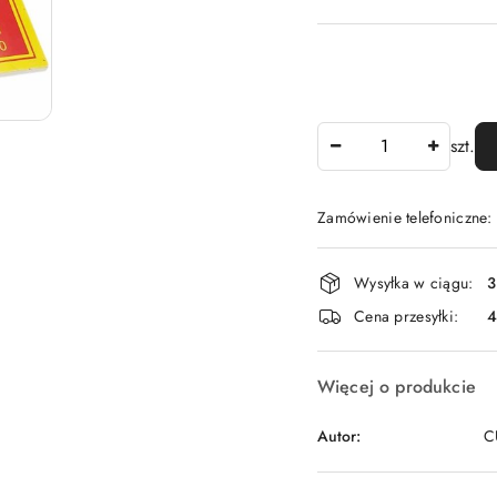
Ilość
szt.
Zamówienie telefoniczne
Dostępność
Wysyłka w ciągu:
3
i
Cena przesyłki:
dostawa
Więcej o produkcie
Autor:
C