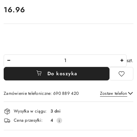
cena:
16.96
Ilość
szt.
Do koszyka
Zamówienie telefoniczne: 690 889 420
Zostaw telefon
Dostępność
Wysyłka w ciągu:
3 dni
i
Wyślij
Cena przesyłki:
4
dostawa