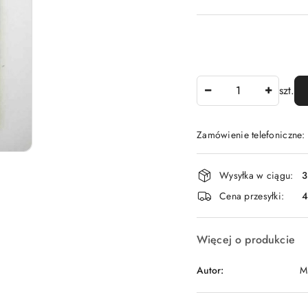
Ilość
szt.
Zamówienie telefoniczne
Dostępność
Wysyłka w ciągu:
3
i
Cena przesyłki:
dostawa
Więcej o produkcie
Autor:
M