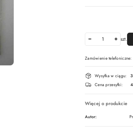
Ilość
szt.
Zamówienie telefoniczne
Dostępność
Wysyłka w ciągu:
3
i
Cena przesyłki:
dostawa
Więcej o produkcie
Autor:
P