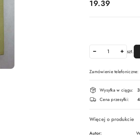
cena:
19.39
Ilość
szt.
Zamówienie telefoniczne
Dostępność
Wysyłka w ciągu:
3
i
Cena przesyłki:
dostawa
Więcej o produkcie
Autor:
W