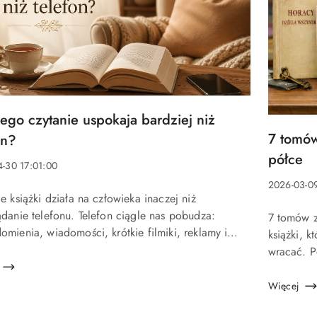
ego czytanie uspokaja bardziej niż
u:
Tytuł
7 tomów
on?
artykułu:
półce
-30 17:01:00
a:
Data
2026-03-0
e książki działa na człowieka inaczej niż
dodania:
u:
ądanie telefonu. Telefon ciągle nas pobudza:
Treść
7 tomów z
mienia, wiadomości, krótkie filmiki, reklamy i
artykułu:
książki, k
 zmiany treści sprawiają, że umysł pozostaje w
wracać. P
 czuwania. Nawet gdy wydaje nam si...
ofercie Wi
Więcej