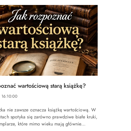
poznać wartościową starą książkę?
 16:10:00
ążka nie zawsze oznacza książkę wartościową. W
atach spotyka się zarówno prawdziwe białe kruki,
emplarze, które mimo wieku mają głównie
entymentalną. Jak więc odróżnić jedno od