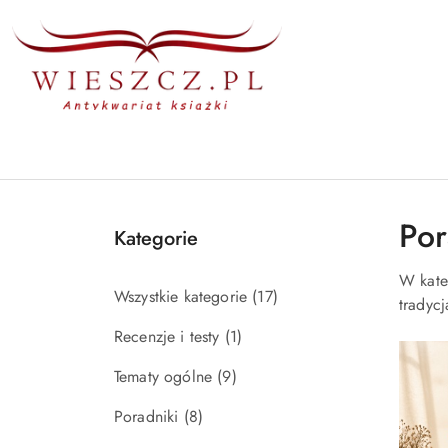
Przejdź do treści głównej
Przejdź do wyszukiwarki
Przejdź do moje konto
Przejdź do menu głównego
Przejdź do stopki
Por
Kategorie
W kate
Wszystkie kategorie
(17)
tradycj
Recenzje i testy
(1)
Tematy ogólne
(9)
Poradniki
(8)