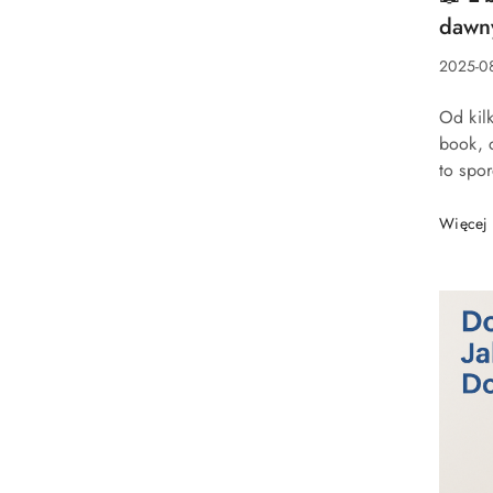
artykuł
dawny
Data
2025-08
dodani
Treść
Od kilk
artykuł
book, 
to spo
korzeni
między
Więcej