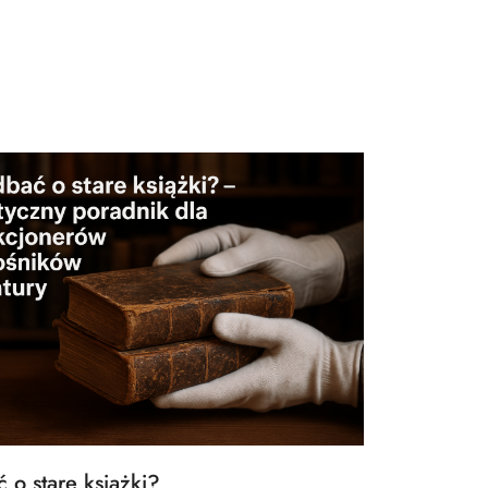
 Pon...
 o stare książki?