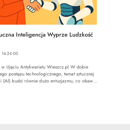
uczna Inteligencja Wyprze Ludzkość
 14:26:00
ć w Ujęciu Antykwariatu Wieszcz.pl W dobie
cego postępu technologicznego, temat sztucznej
cji (AI) budzi równie dużo entuzjazmu, co obaw.
na do broni jądrowej ze względu na swój
do przynie...