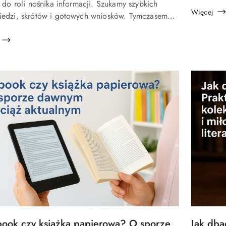
u:
 do roli nośnika informacji. Szukamy szybkich
drugiego?
Więcej
edzi, skrótów i gotowych wniosków. Tymczasem
ieki książki pełniły inną funkcję – były szkołą my...
Tytuł
book czy książka papierowa? O sporze
Jak dbać