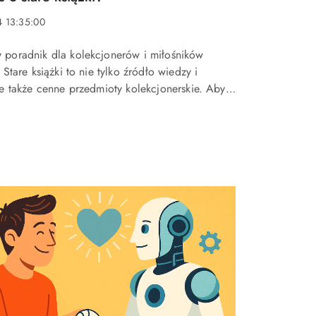
4 13:35:00
y poradnik dla kolekcjonerów i miłośników
 Stare książki to nie tylko źródło wiedzy i
ale także cenne przedmioty kolekcjonerskie. Aby
 w dobrym stanie przez kolejne lata, warto
j...