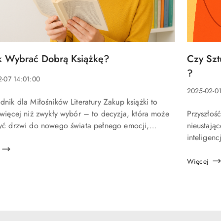
Tytuł
Czy Szt
k Wybrać Dobrą Książkę?
artykułu:
u:
?
-07 14:01:00
Data
a:
2025-02-01
nik dla Miłośników Literatury Zakup książki to
dodania:
Treść
u:
Przyszłoś
 więcej niż zwykły wybór – to decyzja, która może
artykułu:
nieustają
yć drzwi do nowego świata pełnego emocji,
inteligen
i inspiracji. Jednak wśród tysiąca dostępnych
Porównywa
acu...
potencjał 
Więcej