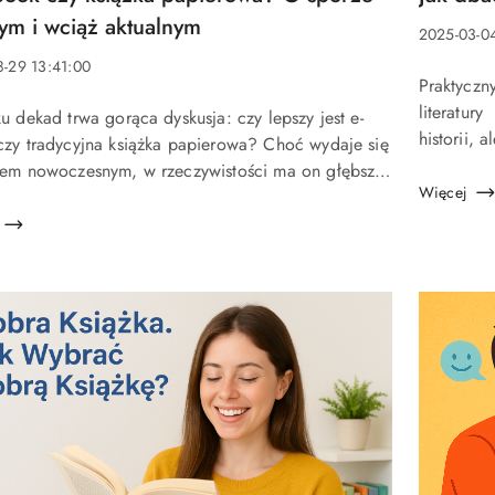
u:
artykułu:
m i wciąż aktualnym
Data
2025-03-0
dodania:
-29 13:41:00
Treść
Praktyczn
a:
artykułu:
literatury
u dekad trwa gorąca dyskusja: czy lepszy jest e-
historii, 
u:
czy tradycyjna książka papierowa? Choć wydaje się
przetrwały
rem nowoczesnym, w rzeczywistości ma on głębsze
wiedzieć, 
Więcej
e – każda epoka literatury znała swoje starcia
 „nowym” a &...