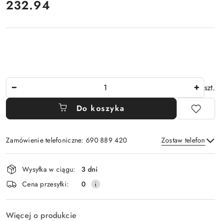
cena:
232.94
Ilość
szt.
Do koszyka
Zamówienie telefoniczne: 690 889 420
Zostaw telefon
Dostępność
Wysyłka w ciągu:
3 dni
i
Wyślij
Cena przesyłki:
0
dostawa
Więcej o produkcie