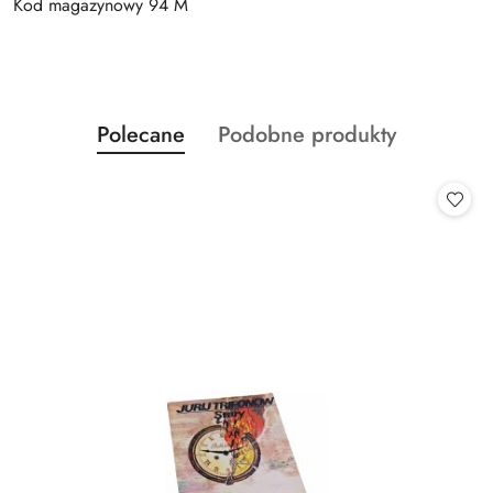
Kod magazynowy 94 M
Produkty
Produkty
Polecane
Podobne produkty
Pomiń karuzelę produktów
o
o
statusie:
statusie: