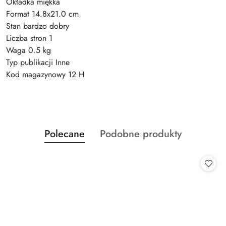
Okładka miękka
Format 14.8x21.0 cm
Stan bardzo dobry
Liczba stron 1
Waga 0.5 kg
Typ publikacji Inne
Kod magazynowy 12 H
Produkty
Produkty
Polecane
Podobne produkty
Pomiń karuzelę produktów
o
o
statusie:
statusie: