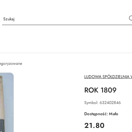
tegoryzowane
NAZWA
LUDOWA SPÓŁDZIELNIA
PRODUCENTA:
ROK 1809
Symbol:
632402846
Dostępność:
Mało
cena:
21.80