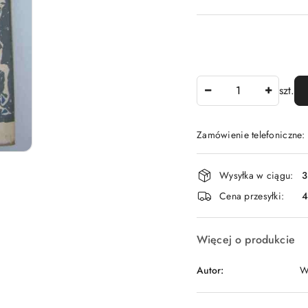
Ilość
szt.
Zamówienie telefoniczne
Dostępność
Wysyłka w ciągu:
3
i
Cena przesyłki:
dostawa
Więcej o produkcie
Autor:
W