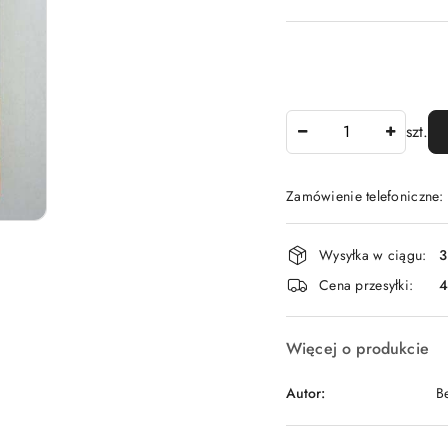
Ilość
szt.
Zamówienie telefoniczne
Dostępność
Wysyłka w ciągu:
3
i
Cena przesyłki:
dostawa
Więcej o produkcie
Autor:
B