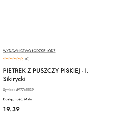
NAZWA
WYDAWNICTWO ŁÓDZKIE ŁÓDŹ
PRODUCENTA:
(0)
PIETREK Z PUSZCZY PISKIEJ - I.
Sikirycki
Symbol:
597765539
Dostępność:
Mało
cena:
19.39