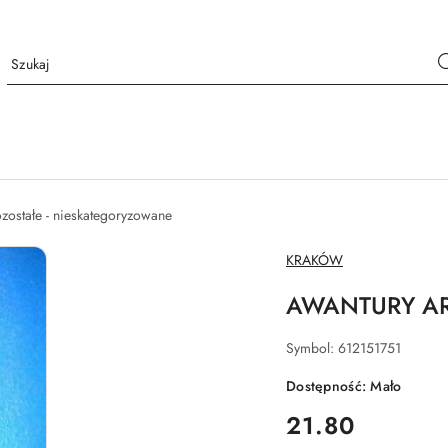
zostałe - nieskategoryzowane
NAZWA
KRAKÓW
PRODUCENTA:
AWANTURY ARA
Symbol:
612151751
Dostępność:
Mało
cena:
21.80