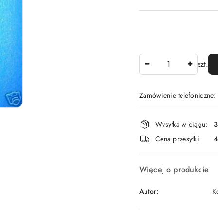
Ilość
szt.
Zamówienie telefoniczne
Dostępność
Wysyłka w ciągu:
3
i
Cena przesyłki:
dostawa
Więcej o produkcie
Autor:
K