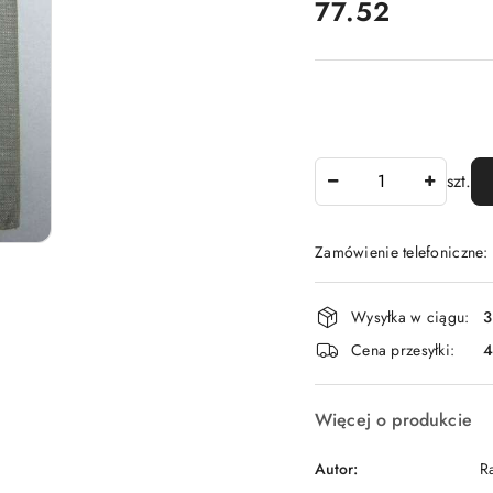
cena:
77.52
Ilość
szt.
Zamówienie telefoniczne
Dostępność
Wysyłka w ciągu:
3
i
Cena przesyłki:
dostawa
Więcej o produkcie
Autor:
R