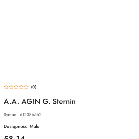
(0)
A.A. AGIN G. Sternin
Symbol:
612386562
Dostępność:
Mało
cena:
58.14