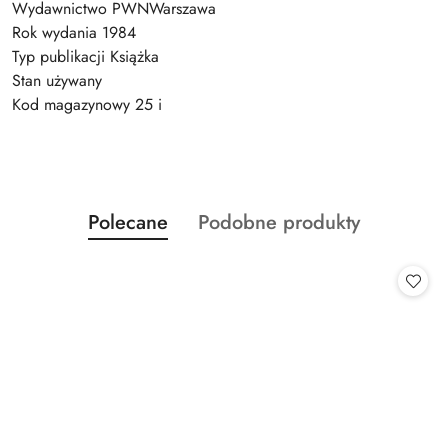
Wydawnictwo PWNWarszawa
Rok wydania 1984
Typ publikacji Książka
Stan używany
Kod magazynowy 25 i
Produkty
Produkty
Polecane
Podobne produkty
Pomiń karuzelę produktów
o
o
statusie:
statusie: