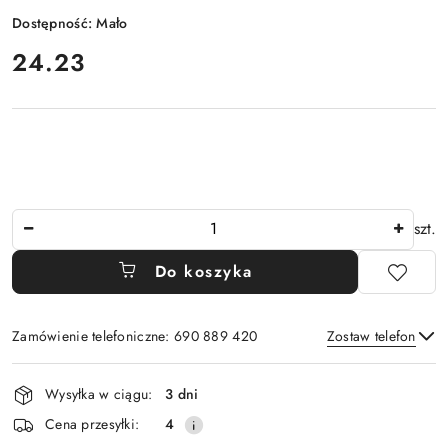
Dostępność:
Mało
cena:
24.23
Ilość
szt.
Do koszyka
Zamówienie telefoniczne: 690 889 420
Zostaw telefon
Dostępność
Wysyłka w ciągu:
3 dni
i
Wyślij
Cena przesyłki:
4
dostawa