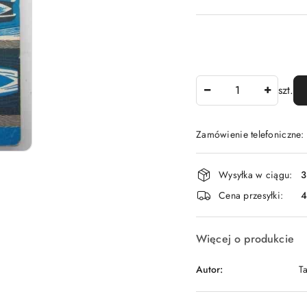
Ilość
szt.
Zamówienie telefoniczne
Dostępność
Wysyłka w ciągu:
3
i
Cena przesyłki:
dostawa
Więcej o produkcie
Autor:
T