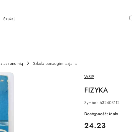
 z astronomią
Szkoła ponadgimnazjalna
NAZWA
WSIP
PRODUCENTA:
FIZYKA
Symbol:
632403112
Dostępność:
Mało
cena:
24.23