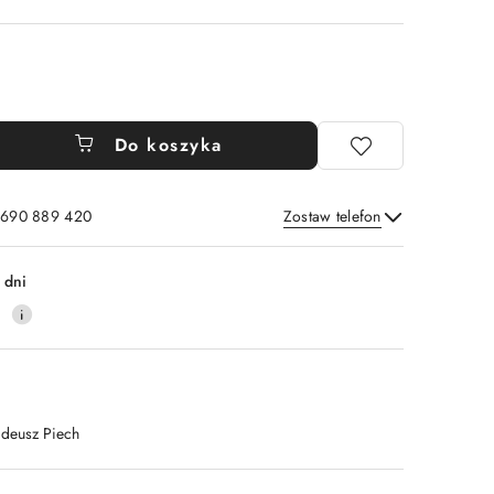
Do koszyka
: 690 889 420
Zostaw telefon
Wyślij
 dni
4
adeusz Piech