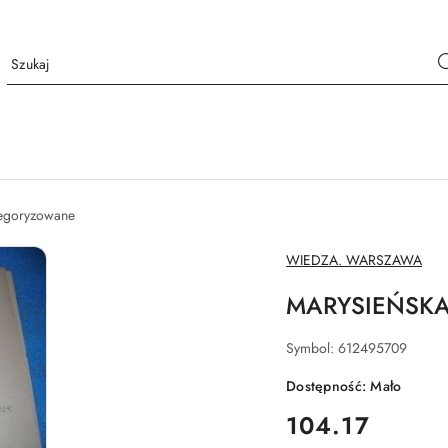
tegoryzowane
NAZWA
WIEDZA. WARSZAWA
PRODUCENTA:
MARYSIEŃSKA S
Symbol:
612495709
Dostępność:
Mało
cena:
104.17