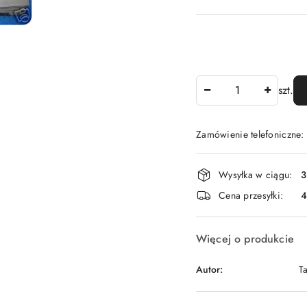
Ilość
szt.
Zamówienie telefoniczne
Dostępność
Wysyłka w ciągu:
3
i
Cena przesyłki:
dostawa
Więcej o produkcie
Autor:
T