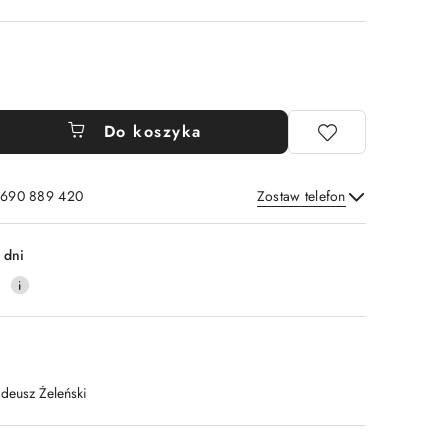
Do koszyka
: 690 889 420
Zostaw telefon
Wyślij
 dni
4
adeusz Żeleński