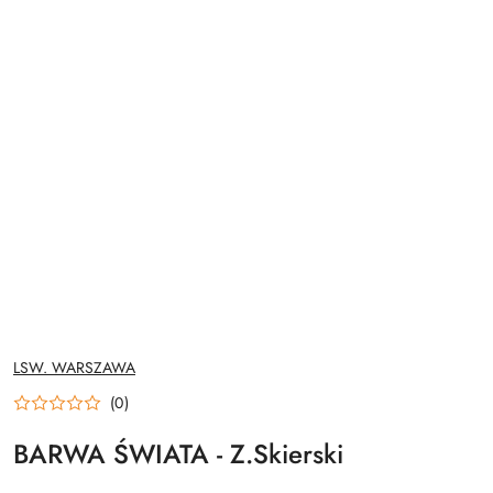
NAZWA
LSW. WARSZAWA
PRODUCENTA:
(0)
BARWA ŚWIATA - Z.Skierski