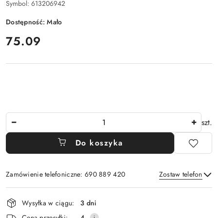
Symbol:
613206942
Dostępność:
Mało
cena:
75.09
Ilość
szt.
Do koszyka
Zamówienie telefoniczne: 690 889 420
Zostaw telefon
Dostępność
Wysyłka w ciągu:
3 dni
i
Wyślij
Cena przesyłki:
4