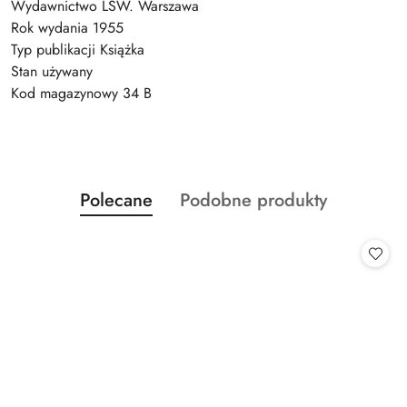
Wydawnictwo LSW. Warszawa
Rok wydania 1955
Typ publikacji Książka
Stan używany
Kod magazynowy 34 B
Produkty
Produkty
Polecane
Podobne produkty
Pomiń karuzelę produktów
o
o
statusie:
statusie: