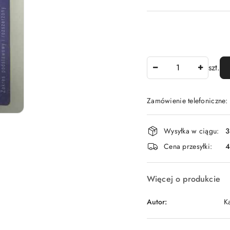
Ilość
szt.
Zamówienie telefoniczne
Dostępność
Wysyłka w ciągu:
3
i
Cena przesyłki:
dostawa
Więcej o produkcie
Autor:
Ka