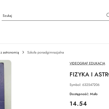
 z astronomią
Szkoła ponadgimnazjalna
NAZWA
VIDEOGRAF EDUKACJA
PRODUCENTA:
FIZYKA I AS
Symbol:
632547206
Dostępność:
Mało
cena:
14.54