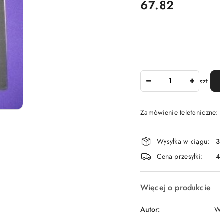
cena:
67.82
Ilość
szt.
Zamówienie telefoniczne
Dostępność
Wysyłka w ciągu:
3
i
Cena przesyłki:
dostawa
Więcej o produkcie
Autor:
W