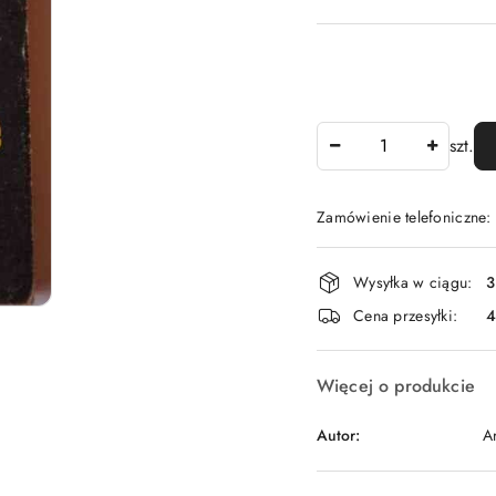
Ilość
szt.
Zamówienie telefoniczne
Dostępność
Wysyłka w ciągu:
3
i
Cena przesyłki:
dostawa
Więcej o produkcie
Autor:
A