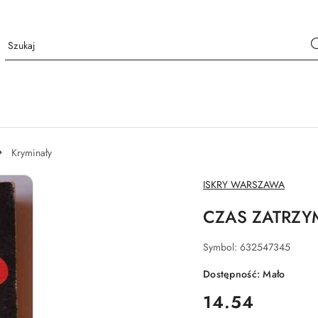
Kryminały
NAZWA
ISKRY WARSZAWA
PRODUCENTA:
CZAS ZATRZY
Symbol:
632547345
Dostępność:
Mało
cena:
14.54