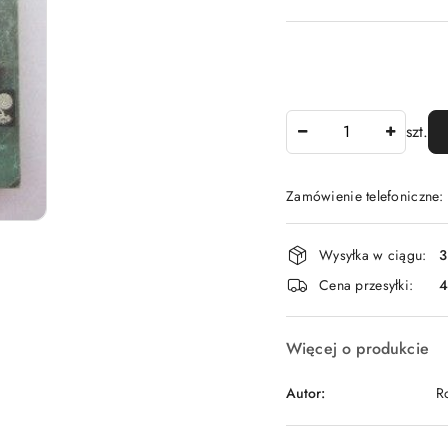
Ilość
szt.
Zamówienie telefoniczne
Dostępność
Wysyłka w ciągu:
3
i
Cena przesyłki:
dostawa
Więcej o produkcie
Autor:
R