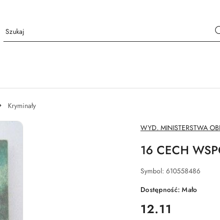
Kryminały
NAZWA
WYD. MINISTERSTWA O
PRODUCENTA:
16 CECH WSPÓ
Symbol:
610558486
Dostępność:
Mało
cena:
12.11