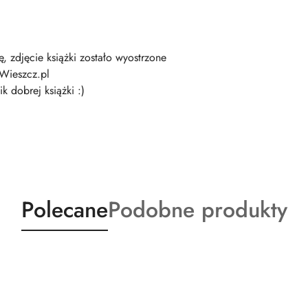
ę, zdjęcie książki zostało wyostrzone
 Wieszcz.pl
k dobrej książki :)
Produkty
Produkty
Polecane
Podobne produkty
o
o
statusie:
statusie: