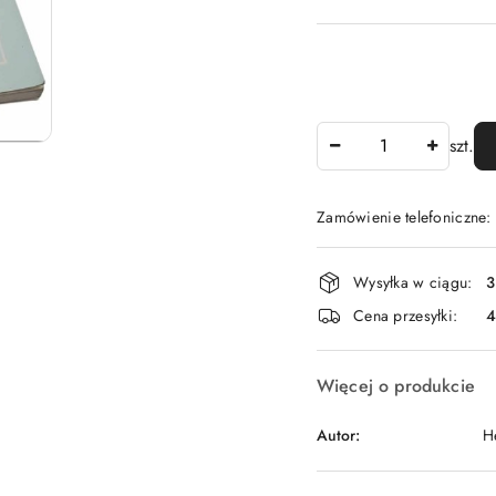
Ilość
szt.
Zamówienie telefoniczne
Dostępność
Wysyłka w ciągu:
3
i
Cena przesyłki:
dostawa
Więcej o produkcie
Autor:
H