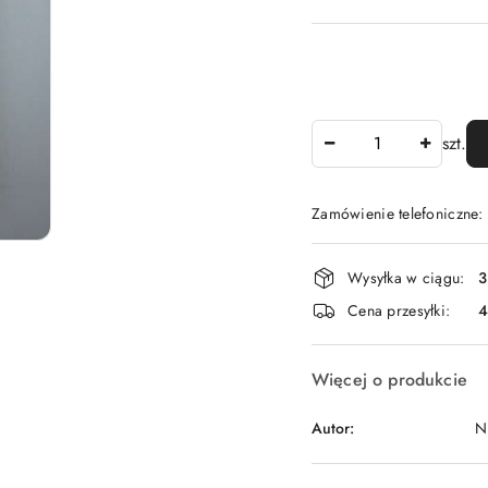
Ilość
szt.
Zamówienie telefoniczne
Dostępność
Wysyłka w ciągu:
3
i
Cena przesyłki:
dostawa
Więcej o produkcie
Autor:
N